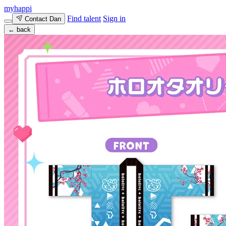
myhappi
Find talent
Sign in
Contact Dan
← back