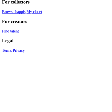
For collectors
Browse happis
My closet
For creators
Find talent
Legal
Terms
Privacy