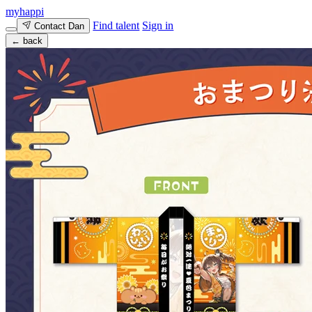
myhappi
Find talent
Sign in
Contact Dan
← back